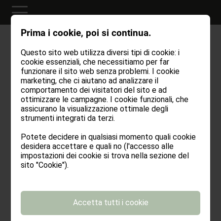
Prima i cookie, poi si continua.
Questo sito web utilizza diversi tipi di cookie: i
Cookies
cookie essenziali, che necessitiamo per far
funzionare il sito web senza problemi. I cookie
marketing, che ci aiutano ad analizzare il
comportamento dei visitatori del sito e ad
COSA SONO I COOKIE?
ottimizzare le campagne. I cookie funzionali, che
assicurano la visualizzazione ottimale degli
strumenti integrati da terzi.
La normativa dell’Unione Europea 2009/136/EG
(E-Privacy) regola l’uso dei cookie sui siti web.
Potete decidere in qualsiasi momento quali cookie
Questa normativa è stata introdotta nella legge
desidera accettare e quali no (l'accesso alle
italiana in data 25 maggio 2012.
impostazioni dei cookie si trova nella sezione del
Un cookie è un breve testo inviato al vostro
sito "Cookie").
browser da un sito web che è stato visitato.
Consente al sito di memorizzare informazioni
sulla vostra visita, come la vostra lingua preferita
Accetta tutti i cookie
o altre impostazioni.
I cookie si possono suddividere