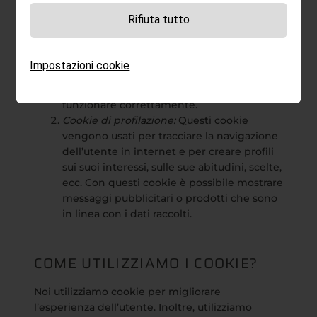
prevalentemente in due gruppi:
Rifiuta tutto
Cookie tecnici:
Questi cookie servono a
memorizzare dati necessari per agevolare
la navigazione o per fornire un servizio
Impostazioni cookie
richiesto dall’utente. Senza questi cookie
una parte del sito potrebbe non
funzionare correttamente.
Cookie di profilazione:
Questi cookie
vengono usati per tracciare la navigazione
dell’utente in internet e per creare profili
sui suoi interessi, sulle sue abitudini, scelte,
ecc. Con questi cookie è possibile mostrare
messaggi pubblicitari o prodotti che sono
in linea con i dati raccolti.
COME UTILIZZIAMO I COOKIE?
Noi utilizziamo cookie per migliorare
l’esperienza dell’utente. Inoltre, utilizziamo