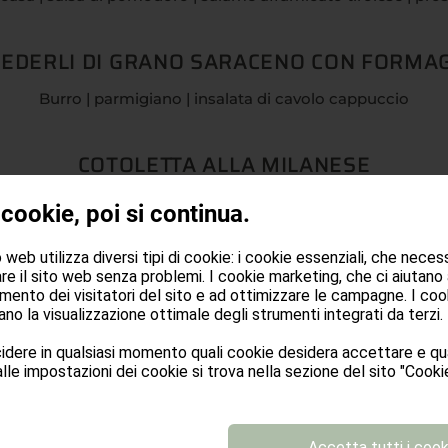
EDERLI DI GRANO SARACENO CON FORMA
Burro | parmigiano | insalata di cavolo cappuccio
COTOLETTA ALLA MILANESE
Cotoletta di maiale | mirtilli rossi
 cookie, poi si continua.
contorno: patate arroste, patate fritte o insalata
web utilizza diversi tipi di cookie: i cookie essenziali, che neces
re il sito web senza problemi. I cookie marketing, che ci aiutano
GULASCH DI MANZO
mento dei visitatori del sito e ad ottimizzare le campagne. I cook
no la visualizzazione ottimale degli strumenti integrati da terzi.
canederli allo speck
dere in qualsiasi momento quali cookie desidera accettare e qua
lle impostazioni dei cookie si trova nella sezione del sito "Cookie
„BLATTLER“ CON CRAUTI
ialde sottili e croccanti di pasta fritta | crauti della Val Venos
Accetta tutti i cook