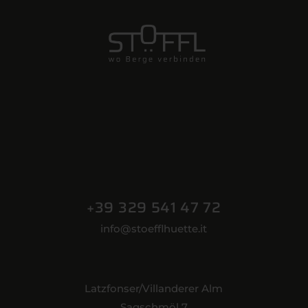
+39 329 541 47 72
info@stoefflhuette.it
Latzfonser/Villanderer Alm
Sagschmöl 7