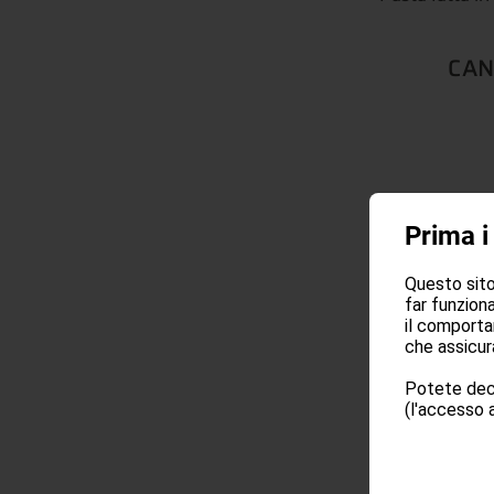
CAN
Prima i
Questo sito 
far funziona
il comporta
che assicura
Potete deci
(l'accesso a
C