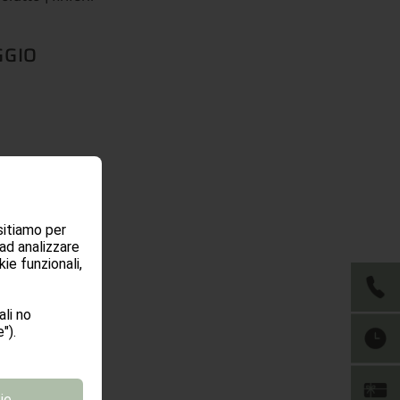
GGIO
sitiamo per
 ad analizzare
ie funzionali,
li no
").
ta
ie