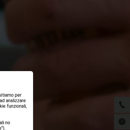
sitiamo per
 ad analizzare
ie funzionali,
li no
").