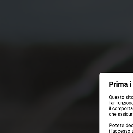
Prima i
Questo sito 
far funziona
il comporta
che assicura
Potete deci
(l'accesso a